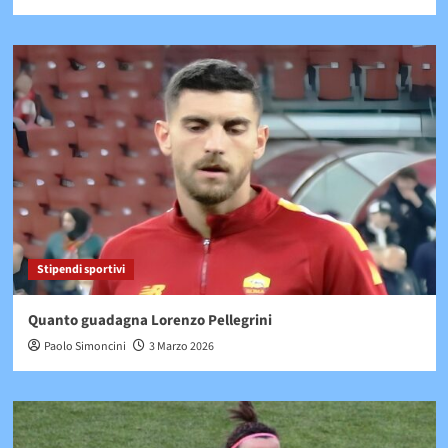
Stipendi sportivi
Quanto guadagna Lorenzo Pellegrini
Paolo Simoncini
3 Marzo 2026