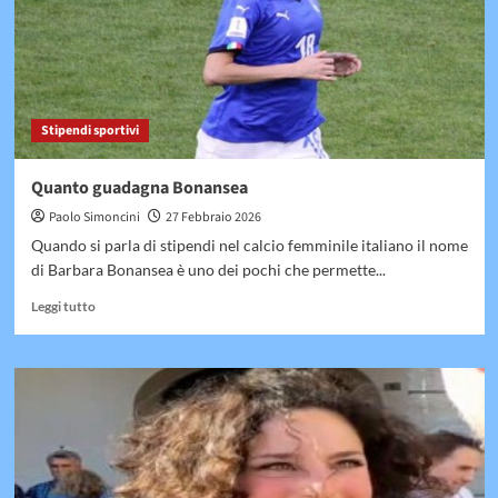
Stipendi sportivi
Quanto guadagna Bonansea
Paolo Simoncini
27 Febbraio 2026
Quando si parla di stipendi nel calcio femminile italiano il nome
di Barbara Bonansea è uno dei pochi che permette...
Leggi
Leggi tutto
di
più
su
Quanto
guadagna
Bonansea