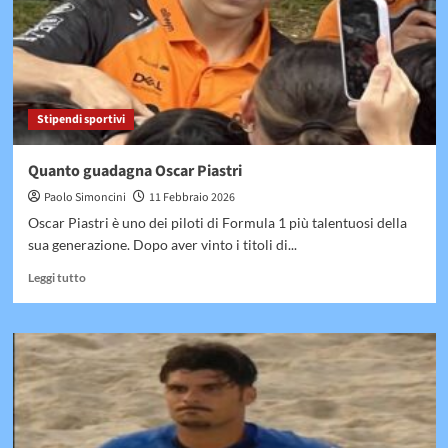
Stipendi sportivi
Quanto guadagna Oscar Piastri
Paolo Simoncini
11 Febbraio 2026
Oscar Piastri è uno dei piloti di Formula 1 più talentuosi della
sua generazione. Dopo aver vinto i titoli di...
Leggi
Leggi tutto
di
più
su
Quanto
guadagna
Oscar
Piastri