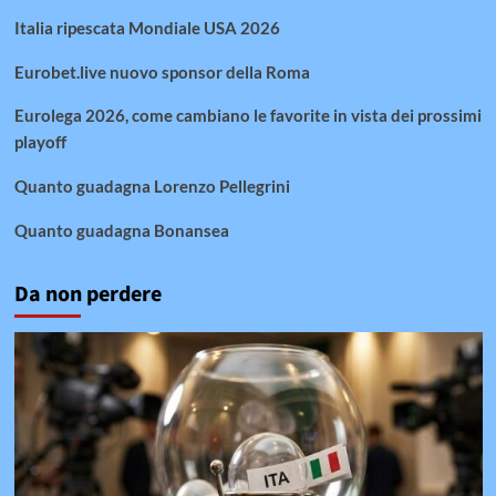
Italia ripescata Mondiale USA 2026
Eurobet.live nuovo sponsor della Roma
Eurolega 2026, come cambiano le favorite in vista dei prossimi
playoff
Quanto guadagna Lorenzo Pellegrini
Quanto guadagna Bonansea
Da non perdere