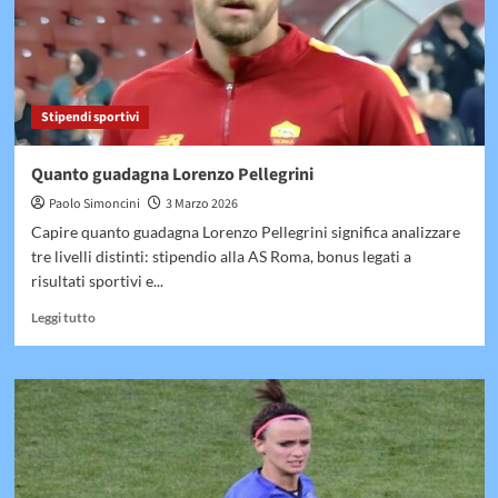
in
vista
dei
prossimi
playoff
Stipendi sportivi
Quanto guadagna Lorenzo Pellegrini
Paolo Simoncini
3 Marzo 2026
Capire quanto guadagna Lorenzo Pellegrini significa analizzare
tre livelli distinti: stipendio alla AS Roma, bonus legati a
risultati sportivi e...
Leggi
Leggi tutto
di
più
su
Quanto
guadagna
Lorenzo
Pellegrini