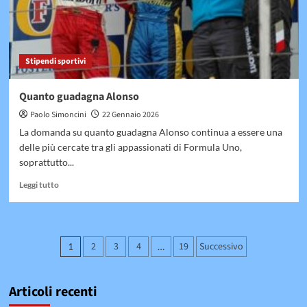
Stipendi sportivi
Quanto guadagna Alonso
Paolo Simoncini
22 Gennaio 2026
La domanda su quanto guadagna Alonso continua a essere una
delle più cercate tra gli appassionati di Formula Uno,
soprattutto...
Leggi
Leggi tutto
di
più
su
Quanto
Paginazione
2
3
4
19
Successivo
1
…
guadagna
degli
Alonso
articoli
Articoli recenti