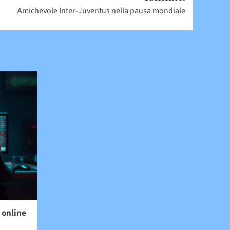
Amichevole Inter-Juventus nella pausa mondiale
o online