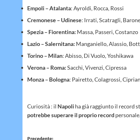
Empoli – Atalanta
: Ayroldi, Rocca, Rossi
Cremonese – Udinese
: Irrati, Scatragli, Baron
Spezia – Fiorentina:
Massa, Passeri, Costanzo
Lazio – Salernitana:
Manganiello, Alassio, Bot
Torino – Milan
: Abisso, Di Vuolo, Yoshikawa
Verona – Roma:
Sacchi, Vivenzi, Cipressa
Monza – Bologna
: Pairetto, Colagrossi, Ciprian
Curiosità
: il
Napoli
ha già raggiunto il record s
potrebbe superare il proprio record
personale
Navigazione
Precedente: