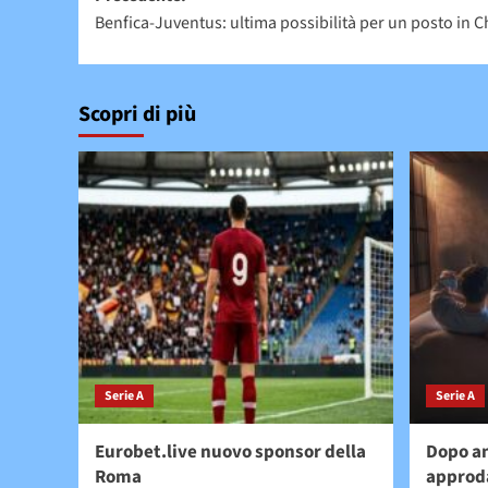
Benfica-Juventus: ultima possibilità per un posto in
articolo
Scopri di più
Serie A
Serie A
Eurobet.live nuovo sponsor della
Dopo an
Roma
approd