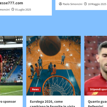
esse777.com
Paolo Simoncini
18 Maggio 2025
imoncini
8 Luglio 2025
News
Stipendi spor
vo sponsor
Eurolega 2026, come
Quanto gua
cambiano le favorite in vista
Pellegrini