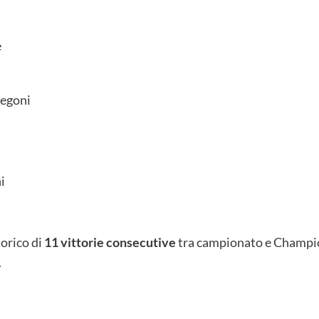
e
tegoni
i
torico di
11 vittorie consecutive
tra campionato e Champions
.