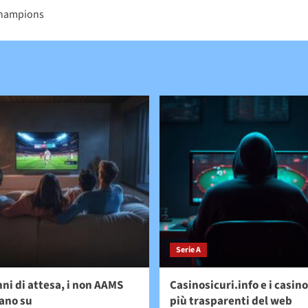
 Champions
Serie A
ni di attesa, i non AAMS
Casinosicuri.info e i casin
ano su
più trasparenti del web