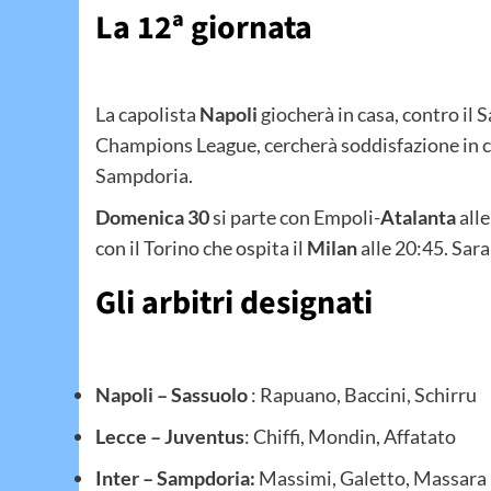
La 12ª giornata
La capolista
Napoli
giocherà in casa, contro il 
Champions League, cercherà soddisfazione in casa
Sampdoria.
Domenica 30
si parte con Empoli-
Atalanta
alle
con il Torino che ospita il
Milan
alle 20:45. Sar
Gli arbitri designati
Napoli – Sassuolo
: Rapuano, Baccini, Schirru
Lecce – Juventus
: Chiffi, Mondin, Affatato
Inter – Sampdoria:
Massimi, Galetto, Massara