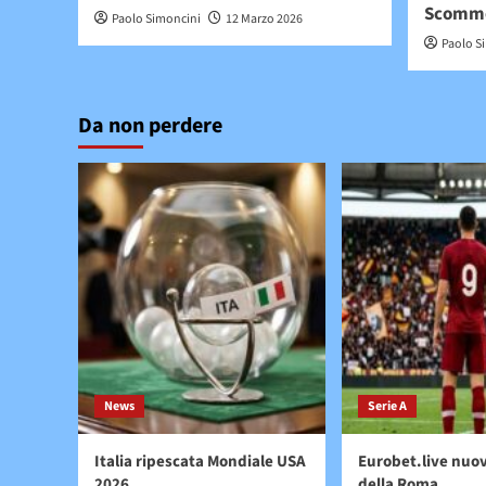
Scomm
Paolo Simoncini
12 Marzo 2026
Paolo S
Da non perdere
News
Serie A
Italia ripescata Mondiale USA
Eurobet.live nuo
2026
della Roma