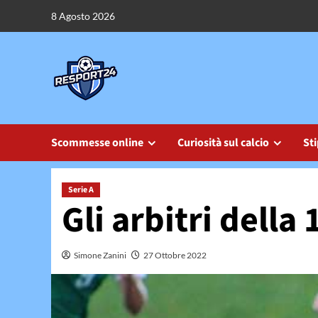
Vai
8 Agosto 2026
al
contenuto
Scommesse online
Curiosità sul calcio
Sti
Serie A
Gli arbitri della 
Simone Zanini
27 Ottobre 2022