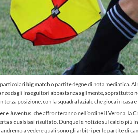
 particolari
big match
o partite degne di nota mediatica. A
anze dagli inseguitori abbastanza agilmente, soprattutto n
 in terza posizione, con la squadra laziale che gioca in casa
ter e Juventus, che affronteranno nell’ordine il Verona, l
erta a qualsiasi risultato. Dunque le
notizie sul calcio
più i
ò andremo a vedere quali sono gli arbitri per le partite di c