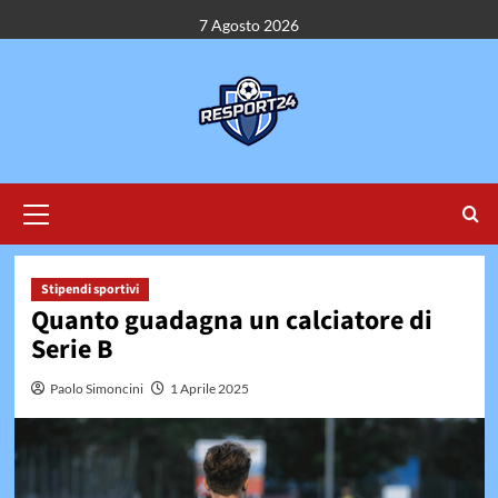
Vai
7 Agosto 2026
al
contenuto
Menu
principale
Stipendi sportivi
Quanto guadagna un calciatore di
Serie B
Paolo Simoncini
1 Aprile 2025