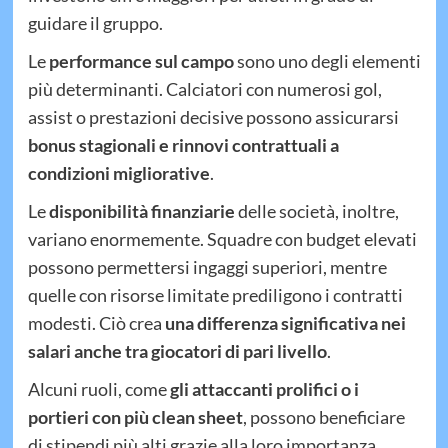
guidare il gruppo.
Le
performance sul campo
sono uno degli elementi
più determinanti. Calciatori con numerosi gol,
assist o prestazioni decisive possono assicurarsi
bonus stagionali e rinnovi contrattuali a
condizioni migliorative
.
Le
disponibilità finanziarie
delle società, inoltre,
variano enormemente. Squadre con budget elevati
possono permettersi ingaggi superiori, mentre
quelle con risorse limitate prediligono i contratti
modesti. Ciò crea
una differenza significativa nei
salari anche tra giocatori di pari livello
.
Alcuni ruoli, come
gli attaccanti prolifici o i
portieri con più clean sheet
, possono beneficiare
di stipendi più alti grazie alla loro importanza