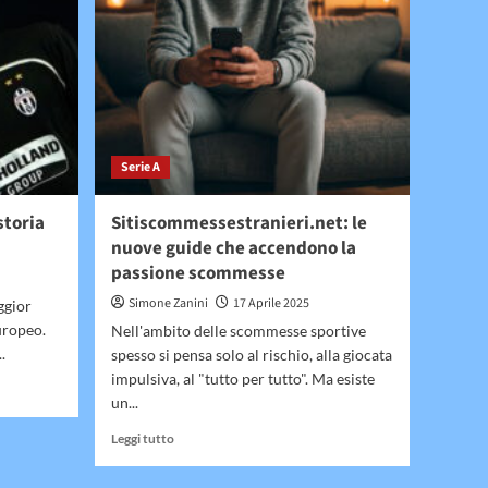
Serie A
 storia
Sitiscommessestranieri.net: le
nuove guide che accendono la
passione scommesse
Simone Zanini
17 Aprile 2025
ggior
uropeo.
Nell'ambito delle scommesse sportive
.
spesso si pensa solo al rischio, alla giocata
impulsiva, al "tutto per tutto". Ma esiste
un...
Leggi
Leggi tutto
di
più