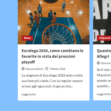
News
Stipendi 
Eurolega 2026, come cambiano le
Quanto
favorite in vista dei prossimi
Allegri
playoff
Simone 
Simone Zanini
7 Marzo 2026
Se ti sta
Massimili
La stagione di Eurolega 2026 entra nella
questo ar
sua fase più calda. Con la regular season
quesito...
ormai agli sgoccioli, le gerarchie...
Leggi
Leggi tutt
Leggi tutto
di
più
su