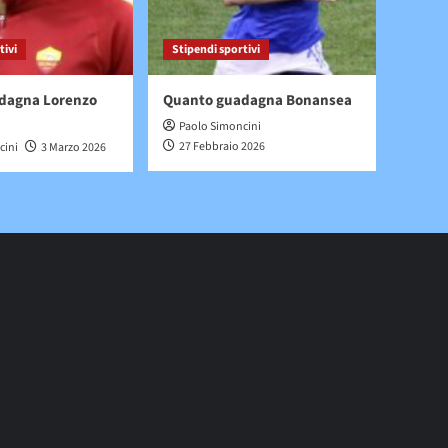
tivi
Stipendi sportivi
dagna Lorenzo
Quanto guadagna Bonansea
Paolo Simoncini
27 Febbraio 2026
cini
3 Marzo 2026