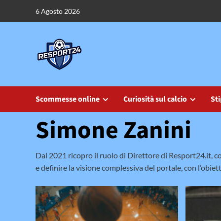
Vai
6 Agosto 2026
al
contenuto
Scommesse online
Curiosità sul calcio
Sti
Simone Zanini
Dal 2021 ricopro il ruolo di Direttore di Resport24.it, c
e definire la visione complessiva del portale, con l’obiet