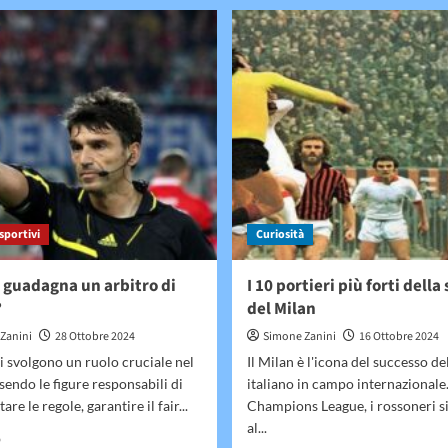
10
Quanto
portieri
guadagna
più
Massimiliano
forti
Allegri
della
storia
della
Juventus
sportivi
Curiosità
guadagna un arbitro di
I 10 portieri più forti della
?
del Milan
Zanini
28 Ottobre 2024
Simone Zanini
16 Ottobre 2024
ri svolgono un ruolo cruciale nel
Il Milan è l'icona del successo de
ssendo le figure responsabili di
italiano in campo internazionale
tare le regole, garantire il fair...
Champions League, i rossoneri 
al...
Leggi
o