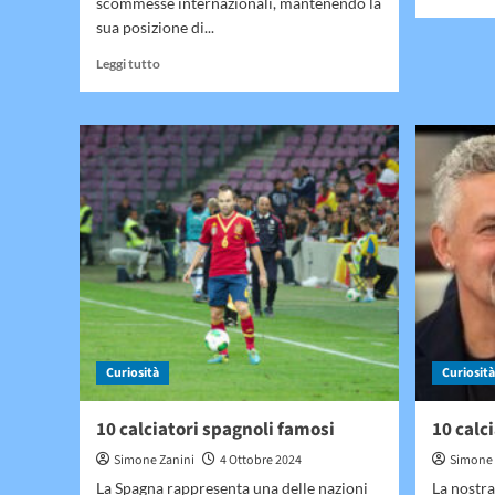
scommesse internazionali, mantenendo la
sua posizione di...
Leggi
Leggi tutto
di
più
su
Le
grandi
ambizioni
di
bookmakerstranieri.info
per
il
2025
Curiosità
Curiosità
10 calciatori spagnoli famosi
10 calci
Simone Zanini
4 Ottobre 2024
Simone 
La Spagna rappresenta una delle nazioni
La nostra