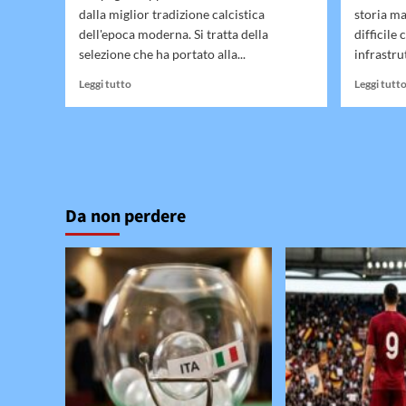
dalla miglior tradizione calcistica
storia ma
dell'epoca moderna. Si tratta della
difficile 
selezione che ha portato alla...
infrastrut
Leggi
Leggi tutto
Leggi tutt
di
più
su
10
calciatori
spagnoli
famosi
Da non perdere