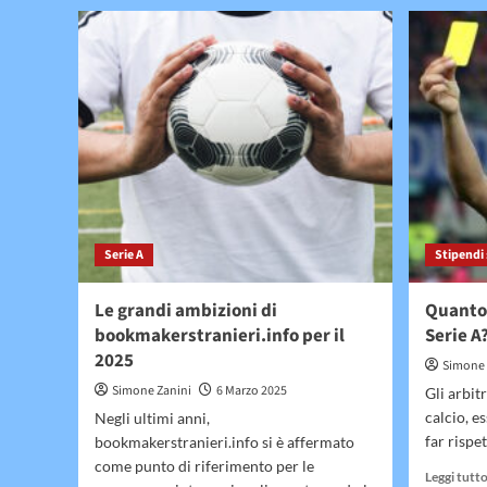
Eurolega
2026,
come
cambiano
le
favorite
in
vista
dei
prossimi
playoff
Serie A
Stipendi 
Le grandi ambizioni di
Quanto 
bookmakerstranieri.info per il
Serie A
2025
Simone 
Simone Zanini
6 Marzo 2025
Gli arbit
calcio, e
Negli ultimi anni,
far rispet
bookmakerstranieri.info si è affermato
come punto di riferimento per le
Leggi tutt