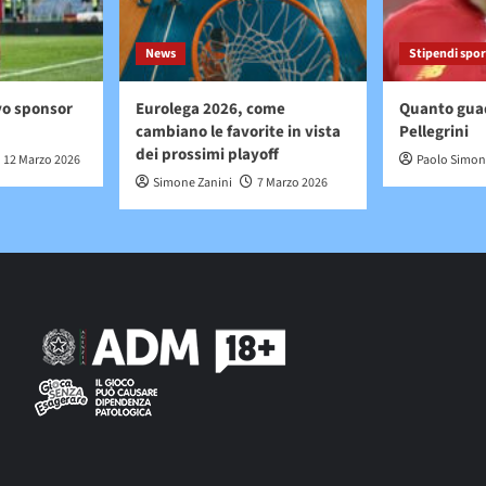
News
Stipendi spor
vo sponsor
Eurolega 2026, come
Quanto gua
cambiano le favorite in vista
Pellegrini
dei prossimi playoff
12 Marzo 2026
Paolo Simon
Simone Zanini
7 Marzo 2026