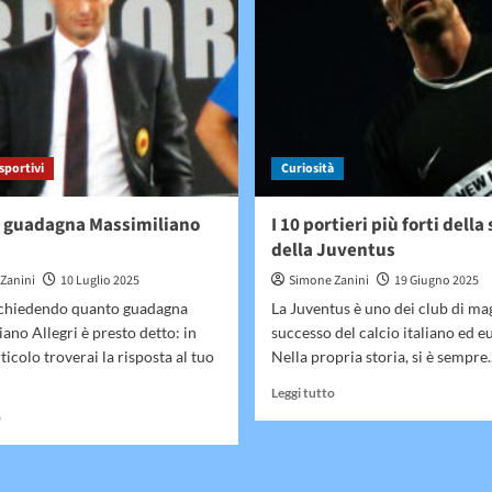
sportivi
Curiosità
 guadagna Massimiliano
I 10 portieri più forti della
della Juventus
Zanini
10 Luglio 2025
Simone Zanini
19 Giugno 2025
i chiedendo quanto guadagna
La Juventus è uno dei club di ma
ano Allegri è presto detto: in
successo del calcio italiano ed e
ticolo troverai la risposta al tuo
Nella propria storia, si è sempre..
Leggi
Leggi tutto
di
Leggi
o
più
di
su
più
I
su