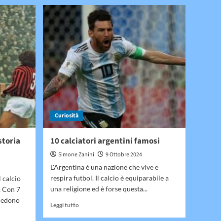
su
Sitiscommessestranieri.net:
le
nuove
guide
che
accendono
la
passione
scommesse
Curiosità
 storia
10 calciatori argentini famosi
Simone Zanini
9 Ottobre 2024
L'Argentina è una nazione che vive e
respira futbol. Il calcio è equiparabile a
l calcio
una religione ed è forse questa...
. Con 7
siedono
Leggi
Leggi tutto
di