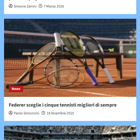
Simone Zanini
7 Marzo 2026
News
Federer sceglie i cinque tennisti migliori di sempre
Paolo Simoncini
18 Dicembre 2025