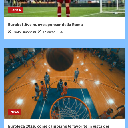
Serie A
Eurobet.live nuovo sponsor della Roma
Paolo Simoncini
12 Marzo 2026
News
Eurolega 2026, come cambiano le favorite in vista dei