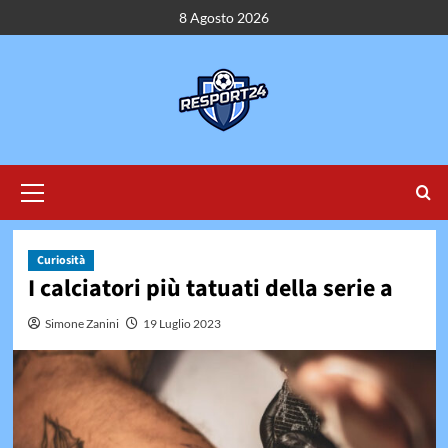
Vai
8 Agosto 2026
al
contenuto
Menu
principale
Curiosità
I calciatori più tatuati della serie a
Simone Zanini
19 Luglio 2023