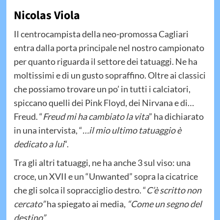
Nicolas Viola
Il centrocampista della neo-promossa Cagliari
entra dalla porta principale nel nostro campionato
per quanto riguarda il settore dei tatuaggi. Ne ha
moltissimi e di un gusto sopraffino. Oltre ai classici
che possiamo trovare un po’ in tutti i calciatori,
spiccano quelli dei Pink Floyd, dei Nirvana e di…
Freud. “
Freud mi ha cambiato la vita
” ha dichiarato
in una intervista, “
…il mio ultimo tatuaggio è
dedicato a lui
“.
Tra gli altri tatuaggi, ne ha anche 3 sul viso: una
croce, un XVII e un “Unwanted” sopra la cicatrice
che gli solca il sopracciglio destro. “
C’è scritto non
cercato”
ha spiegato ai media,
“Come un segno del
destino”.