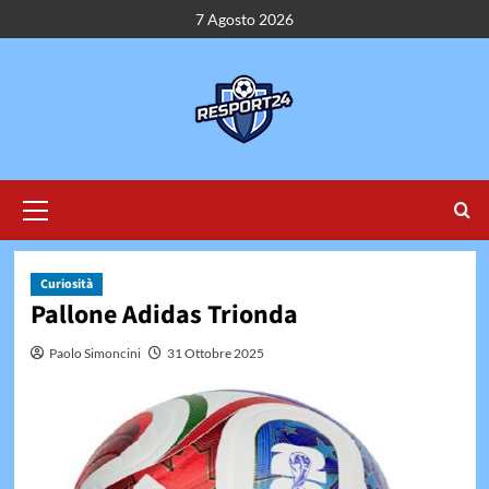
Vai
7 Agosto 2026
al
contenuto
Menu
principale
Curiosità
Pallone Adidas Trionda
Paolo Simoncini
31 Ottobre 2025