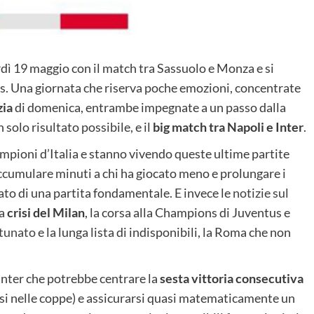
rdì 19 maggio con il match tra Sassuolo e Monza e si
. Una giornata che riserva poche emozioni, concentrate
zia
di domenica, entrambe impegnate a un passo dalla
solo risultato possibile, e il
big match tra Napoli e Inter
.
mpioni d’Italia e stanno vivendo queste ultime partite
accumulare minuti a chi ha giocato meno e prolungare i
ato di una partita fondamentale. E invece le
notizie sul
la
crisi del Milan
, la corsa alla Champions di Juventus e
rtunato
e la lunga lista di indisponibili, la Roma che non
Inter che potrebbe centrare la
sesta vittoria consecutiva
si nelle coppe) e assicurarsi quasi matematicamente un