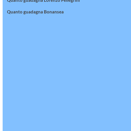
Quanto guadagna Lorenzo Pellegrini
Quanto guadagna Bonansea