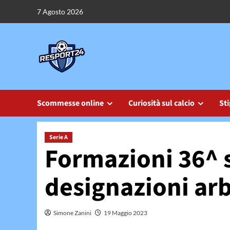
Vai
7 Agosto 2026
al
contenuto
Scommesse online
Curiosità sul calcio
Sti
Serie A
Formazioni 36^ s
designazioni arb
Simone Zanini
19 Maggio 2023