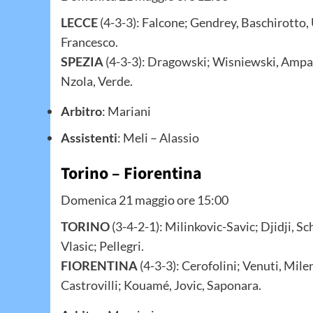
LECCE
(4-3-3): Falcone; Gendrey, Baschirotto, 
Francesco.
SPEZIA
(4-3-3): Dragowski; Wisniewski, Ampad
Nzola, Verde.
Arbitro
: Mariani
Assistenti
: Meli – Alassio
Torino – Fiorentina
Domenica 21 maggio ore 15:00
TORINO
(3-4-2-1): Milinkovic-Savic; Djidji, S
Vlasic; Pellegri.
FIORENTINA
(4-3-3): Cerofolini; Venuti, Mil
Castrovilli; Kouamé, Jovic, Saponara.