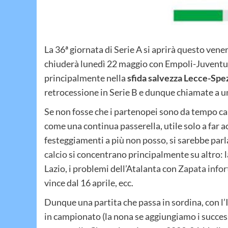
La 36ª giornata di Serie A si aprirà questo vene
chiuderà lunedì 22 maggio con Empoli-Juventus
principalmente nella
sfida salvezza Lecce-Spe
retrocessione in Serie B e dunque chiamate a un 
Se non fosse che i partenopei sono da tempo ca
come una continua passerella, utile solo a far 
festeggiamenti a più non posso, si sarebbe parl
calcio
si concentrano principalmente su altro: 
Lazio, i problemi dell’Atalanta con
Zapata info
vince dal 16 aprile, ecc.
Dunque una partita che passa in sordina, con l’
in campionato (la nona se aggiungiamo i succes