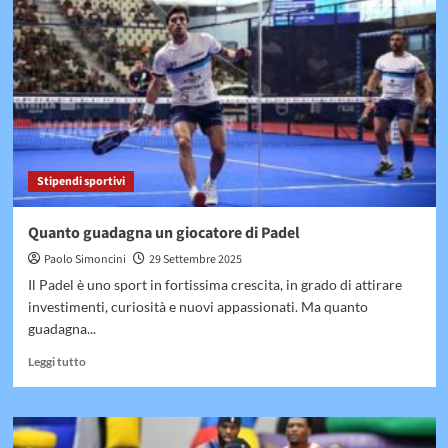
Marotta
Stipendi sportivi
Quanto guadagna un giocatore di Padel
Paolo Simoncini
29 Settembre 2025
Il Padel è uno sport in fortissima crescita, in grado di attirare
investimenti, curiosità e nuovi appassionati. Ma quanto
guadagna...
Leggi
Leggi tutto
di
più
su
Quanto