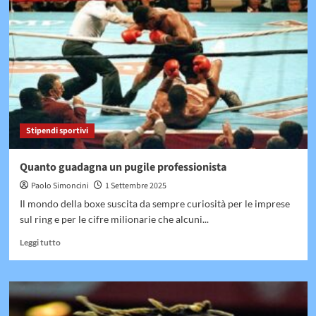
Alvaro
Morata
Stipendi sportivi
Quanto guadagna un pugile professionista
Paolo Simoncini
1 Settembre 2025
Il mondo della boxe suscita da sempre curiosità per le imprese
sul ring e per le cifre milionarie che alcuni...
Leggi
Leggi tutto
di
più
su
Quanto
guadagna