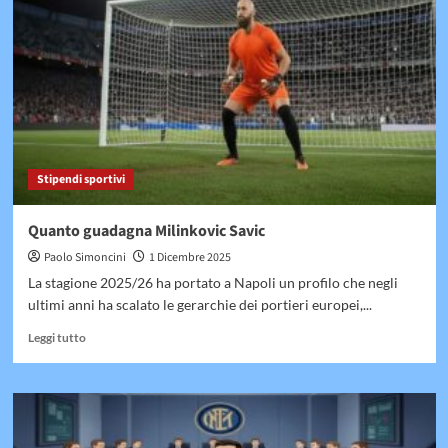
Simeone
Stipendi sportivi
Quanto guadagna Milinkovic Savic
Paolo Simoncini
1 Dicembre 2025
La stagione 2025/26 ha portato a Napoli un profilo che negli
ultimi anni ha scalato le gerarchie dei portieri europei,...
Leggi
Leggi tutto
di
più
su
Quanto
guadagna