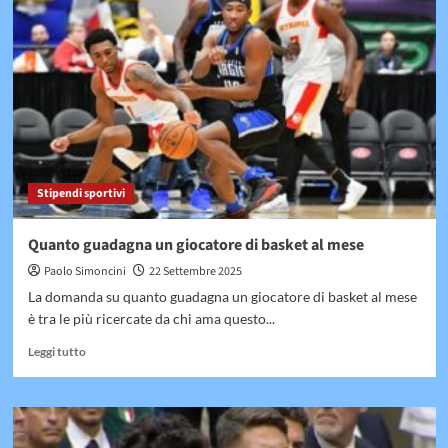
guadagna
un
giocatore
di
Padel
Stipendi sportivi
Quanto guadagna un giocatore di basket al mese
Paolo Simoncini
22 Settembre 2025
La domanda su quanto guadagna un giocatore di basket al mese
è tra le più ricercate da chi ama questo...
Leggi
Leggi tutto
di
più
su
Quanto
guadagna