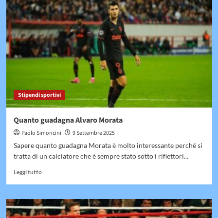
guadagna
Berardi
Stipendi sportivi
Quanto guadagna Alvaro Morata
Paolo Simoncini
9 Settembre 2025
Sapere quanto guadagna Morata è molto interessante perché si
tratta di un calciatore che è sempre stato sotto i riflettori...
Leggi
Leggi tutto
di
più
su
Quanto
guadagna