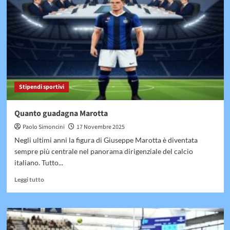
Milinkovic
Savic
Stipendi sportivi
Quanto guadagna Marotta
Paolo Simoncini
17 Novembre 2025
Negli ultimi anni la figura di Giuseppe Marotta è diventata
sempre più centrale nel panorama dirigenziale del calcio
italiano. Tutto...
Leggi
Leggi tutto
di
più
su
Quanto
guadagna