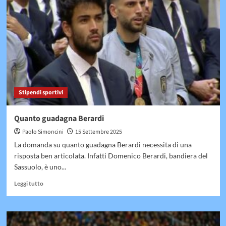
un
giocatore
di
basket
al
mese
Stipendi sportivi
Quanto guadagna Berardi
Paolo Simoncini
15 Settembre 2025
La domanda su quanto guadagna Berardi necessita di una
risposta ben articolata. Infatti Domenico Berardi, bandiera del
Sassuolo, è uno...
Leggi
Leggi tutto
di
più
su
Quanto