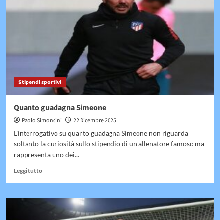
Stipendi sportivi
Quanto guadagna Simeone
Paolo Simoncini
22 Dicembre 2025
L'interrogativo su quanto guadagna Simeone non riguarda
soltanto la curiosità sullo stipendio di un allenatore famoso ma
rappresenta uno dei...
Leggi
Leggi tutto
di
più
su
Quanto
guadagna