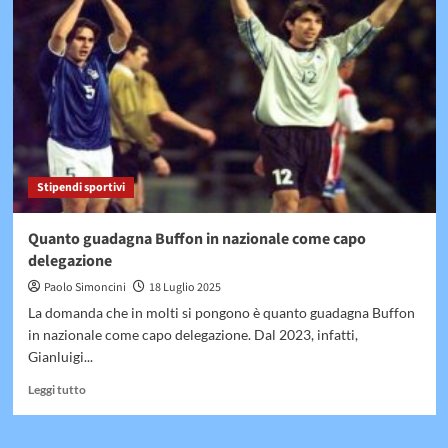
Nico
Williams
Stipendi sportivi
Quanto guadagna Buffon in nazionale come capo
delegazione
Paolo Simoncini
18 Luglio 2025
La domanda che in molti si pongono è quanto guadagna Buffon
in nazionale come capo delegazione. Dal 2023, infatti,
Gianluigi...
Leggi
Leggi tutto
di
più
su