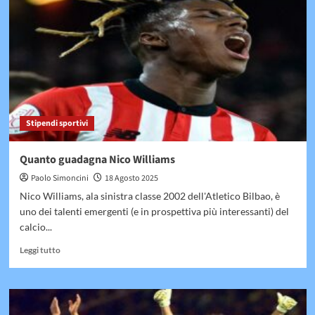
un
pugile
professionista
Stipendi sportivi
Quanto guadagna Nico Williams
Paolo Simoncini
18 Agosto 2025
Nico Williams, ala sinistra classe 2002 dell'Atletico Bilbao, è
uno dei talenti emergenti (e in prospettiva più interessanti) del
calcio...
Leggi
Leggi tutto
di
più
su
Quanto
guadagna