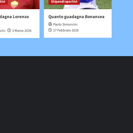
tivi
Stipendi sportivi
dagna Lorenzo
Quanto guadagna Bonansea
Paolo Simoncini
27 Febbraio 2026
cini
3 Marzo 2026