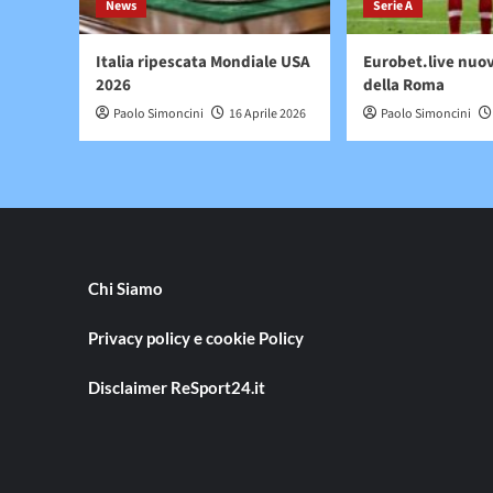
News
Serie A
Italia ripescata Mondiale USA
Eurobet.live nuo
2026
della Roma
Paolo Simoncini
16 Aprile 2026
Paolo Simoncini
Chi Siamo
Privacy policy e cookie Policy
Disclaimer ReSport24.it