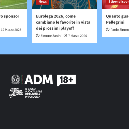
News
Stipendi spor
vo sponsor
Eurolega 2026, come
Quanto gua
cambiano le favorite in vista
Pellegrini
dei prossimi playoff
12 Marzo 2026
Paolo Simon
Simone Zanini
7 Marzo 2026