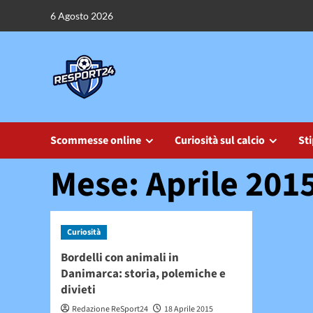
Vai
6 Agosto 2026
al
contenuto
Scommesse online
Curiosità sul calcio
Sti
Mese:
Aprile 201
Curiosità
Bordelli con animali in
Danimarca: storia, polemiche e
divieti
Redazione ReSport24
18 Aprile 2015