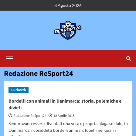
Vai
8 Agosto 2026
al
contenuto
Menu
principale
Redazione ReSport24
Curiosità
Bordelli con animali in Danimarca: storia, polemiche e
divieti
Redazione ReSport24
18 Aprile 2015
Sembravano essere diventati una vera e propria piaga sociale, in
Danimarca, i cosiddetti bordelli animali: luoghi nei quali i