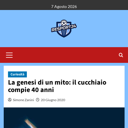
Vai
7 Agosto 2026
al
contenuto
Menu
principale
Curiosità
La genesi di un mito: il cucchiaio
compie 40 anni
Simone Zanini
20 Giugno 2020