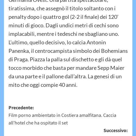
tiratissima, che assegnò il titolo soltanto con i
penalty dopo i quattro gol (2-2 il finale) dei 120’
minuti di gioco. Dagli undici metri di cechi sono
implacabili, mentre i tedeschi ne sbagliano uno.
L’ultimo, quello decisivo, lo calcia Antonin
Panenka, il centrocampista simbolo dei Bohemians
di Praga. Piazza la palla sul dischetto e gli dà quel
tocco morbido che basta per mandare Sepp Maier
da una parte e il pallone dall’altra. La genesi di un
mito che oggi compie 40 anni.
Navigazione
Precedente:
Film porno ambientato in Costiera amalfitana. Caccia
articolo
all’hotel che ha ospitato il set
Successivo: