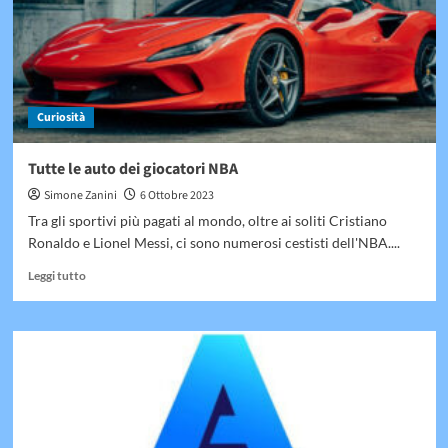
pallone
d’oro?
Curiosità
Tutte le auto dei giocatori NBA
Simone Zanini
6 Ottobre 2023
Tra gli sportivi più pagati al mondo, oltre ai soliti Cristiano
Ronaldo e Lionel Messi, ci sono numerosi cestisti dell'NBA....
Leggi
Leggi tutto
di
più
su
Tutte
le
auto
dei
giocatori
NBA