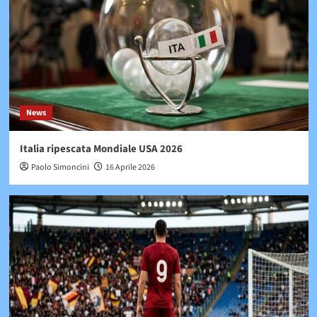
Serie A
Sitiscommessestranieri.net: le nuove guide che
accendono la passione scommesse
4
Serie A
Le grandi ambizioni di bookmakerstranieri.info
per il 2025
News
5
Italia ripescata Mondiale USA 2026
Serie A
Paolo Simoncini
16 Aprile 2026
Eurobet.live nuovo sponsor della Roma
1
Serie A
Dopo anni di attesa, i non AAMS approdano su
Scommesse777.com
2
Serie A