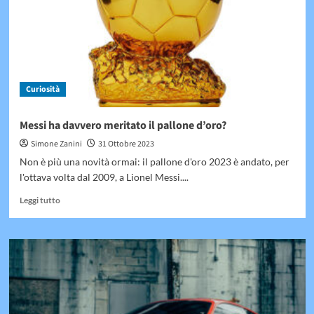
Ternana.
Esonerato
Cristiano
Lucarelli
Curiosità
Messi ha davvero meritato il pallone d’oro?
Simone Zanini
31 Ottobre 2023
Non è più una novità ormai: il pallone d'oro 2023 è andato, per
l'ottava volta dal 2009, a Lionel Messi....
Leggi
Leggi tutto
di
più
su
Messi
ha
davvero
meritato
il