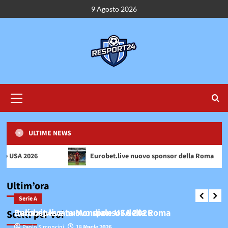
Vai
9 Agosto 2026
al
contenuto
Menu
principale
ULTIME NEWS
26
Eurobet.live nuovo sponsor della Roma
News
Italia ripescata Mondiale USA 2026
Serie A
Ultim’ora
Sitiscommessestranieri.net: le nuove guide che
Paolo Simoncini
16 Aprile 2026
accendono la passione scommesse
News
Serie A
4
Italia ripescata Mondiale USA 2026
Eurobet.live nuovo sponsor della Roma
Scelti per voi
Paolo Simoncini
Paolo Simoncini
16 Aprile 2026
12 Marzo 2026