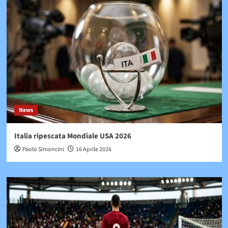
News
Italia ripescata Mondiale USA 2026
Paolo Simoncini
16 Aprile 2026