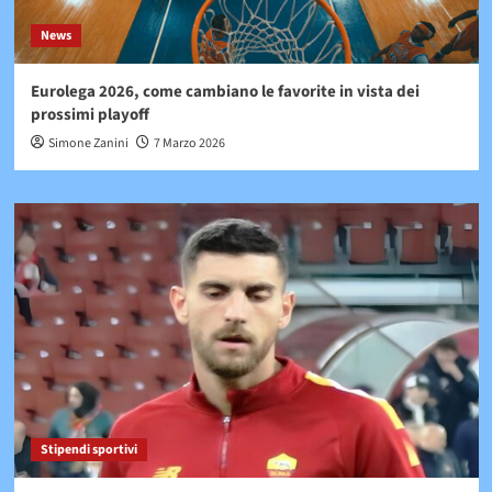
News
Eurolega 2026, come cambiano le favorite in vista dei
prossimi playoff
Simone Zanini
7 Marzo 2026
Stipendi sportivi